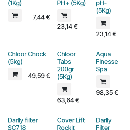
(1Kg)
PH+ (5Kg)
pH-
(5Kg)
7,44
€
23,14
€
23,14
€
Chloor Chock
Chloor
Aqua
(5kg)
Tabs
Finesse
200gr
Spa
49,59
€
(5Kg)
98,35
€
63,64
€
Darlly filter
Cover Lift
Darlly
SC718
Rockit
Filter