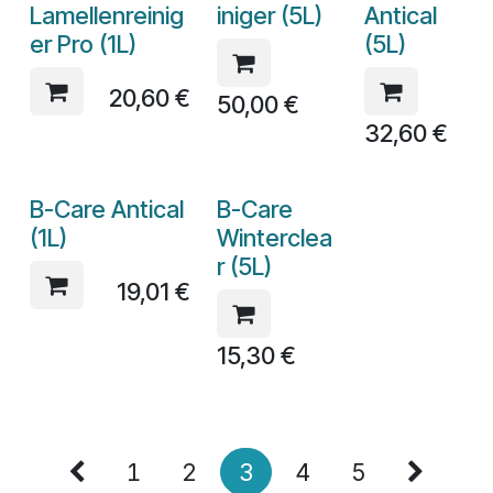
Lamellenreinig
iniger (5L)
Antical
er Pro (1L)
(5L)
20,60
€
50,00
€
32,60
€
B-Care Antical
B-Care
(1L)
Winterclea
r (5L)
19,01
€
15,30
€
1
2
3
4
5