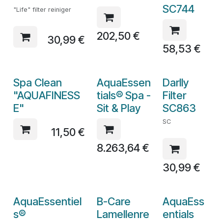
SC744
"Life" filter reiniger
202,50
€
30,99
€
58,53
€
Spa Clean
AquaEssen
Darlly
"AQUAFINESS
tials® Spa -
Filter
E"
Sit & Play
SC863
SC
11,50
€
8.263,64
€
30,99
€
AquaEssentiel
B-Care
AquaEss
s®
Lamellenre
entials