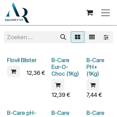
Overslaan naar inhoud
Flovil Blister
B-Care
B-Care
Eur-O-
PH+
12,36
€
Choc (1Kg)
(1Kg)
12,39
€
7,44
€
B-Care pH-
B-Care
B-Care