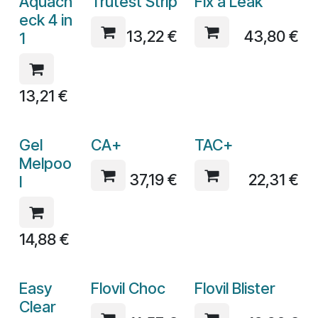
Aquach
Trutest Strip
Fix a Leak
eck 4 in
13,22
€
43,80
€
1
13,21
€
Gel
CA+
TAC+
Melpoo
37,19
€
22,31
€
l
14,88
€
Easy
Flovil Choc
Flovil Blister
Clear