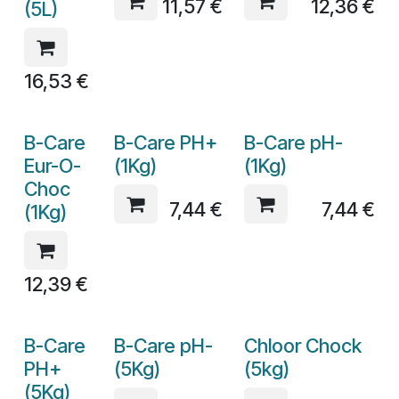
11,57
€
12,36
€
(5L)
16,53
€
B-Care
B-Care PH+
B-Care pH-
Eur-O-
(1Kg)
(1Kg)
Choc
7,44
€
7,44
€
(1Kg)
12,39
€
B-Care
B-Care pH-
Chloor Chock
PH+
(5Kg)
(5kg)
(5Kg)