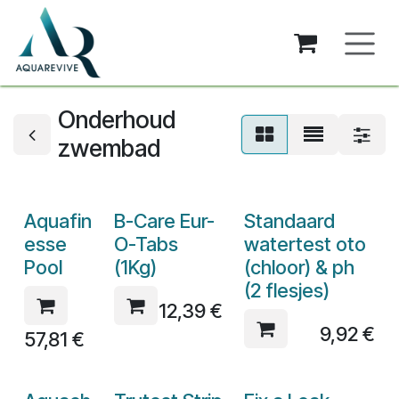
Overslaan naar inhoud
Onderhoud
zwembad
Aquafin
B-Care Eur-
Standaard
esse
O-Tabs
watertest oto
Pool
(1Kg)
(chloor) & ph
(2 flesjes)
12,39
€
9,92
€
57,81
€