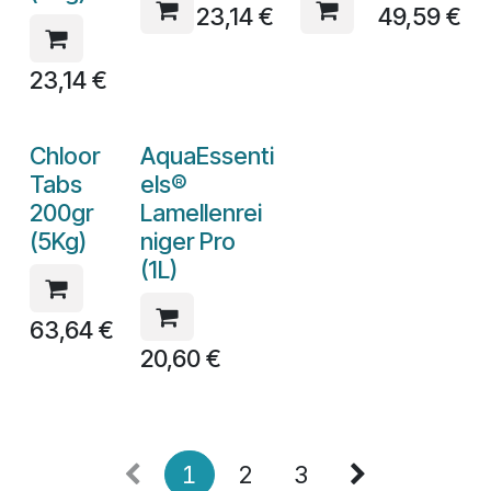
23,14
€
49,59
€
23,14
€
Chloor
AquaEssenti
Tabs
els®
200gr
Lamellenrei
(5Kg)
niger Pro
(1L)
63,64
€
20,60
€
1
2
3